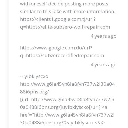
with oneself decide posting more posts
similar to this joke with more information.
https://clients1.google.com.tj/url?
q=https://elite-subzero-wolf-repair.com
4 years ago
https://www.google.com.do/url?
q=https://subzerocertifiedrepair.com
4 years ago
-- yibklyscxo
http://www.g6la45vn8la8fvn737w2l30a04
88i6pns.org/
[url=http://www.g6la45vn8la8fvn737w2l3
0a0488i6pns.org/]uyibklyscxo[/url] <a
href="http://www.g6la45vn8la8fvn737w2l
30a0488i6pns.org/">ayibklyscxo</a>