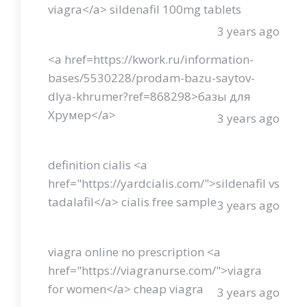
viagra</a> sildenafil 100mg tablets
3 years ago
<a href=https://kwork.ru/information-
bases/5530228/prodam-bazu-saytov-
dlya-khrumer?ref=868298>базы для
Хрумер</a>
3 years ago
definition cialis <a
href="https://yardcialis.com/">sildenafil vs
tadalafil</a> cialis free sample
3 years ago
viagra online no prescription <a
href="https://viagranurse.com/">viagra
for women</a> cheap viagra
3 years ago