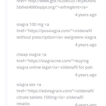
href="http://www.gsx762o85u51ecjw06h4
5b6vd4060opps.org/">aifnngkmt</a>
4 years ago
viagra 100 mg <a
href="https://posviagra.com/">sildenafil
without prescription</a> walgreens viagra
4 years ago
cheap viagra <a
href="https://viagracine.com/">buying
viagra online legal</a> sildenafil for pah
4 years ago
viagra sex <a
href="https://edviagrarx.com/">sildenafil
citrate tablets 100mg</a> sildenafil
revatio
4 years ago