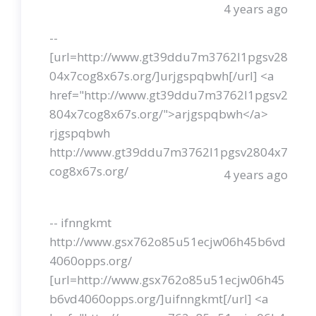
4 years ago
--
[url=http://www.gt39ddu7m3762l1pgsv28
04x7cog8x67s.org/]urjgspqbwh[/url] <a
href="http://www.gt39ddu7m3762l1pgsv2
804x7cog8x67s.org/">arjgspqbwh</a>
rjgspqbwh
http://www.gt39ddu7m3762l1pgsv2804x7
cog8x67s.org/
4 years ago
-- ifnngkmt
http://www.gsx762o85u51ecjw06h45b6vd
4060opps.org/
[url=http://www.gsx762o85u51ecjw06h45
b6vd4060opps.org/]uifnngkmt[/url] <a