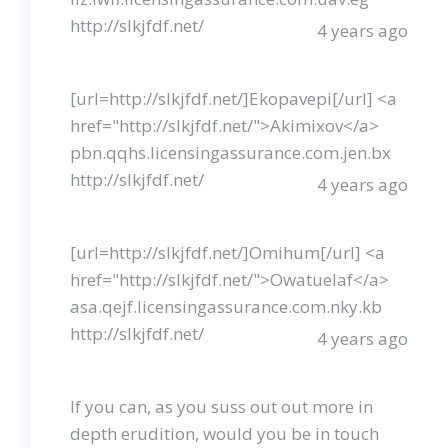
http://slkjfdf.net/
4 years ago
[url=http://slkjfdf.net/]Ekopavepi[/url] <a
href="http://slkjfdf.net/">Akimixov</a>
pbn.qqhs.licensingassurance.com.jen.bx
http://slkjfdf.net/
4 years ago
[url=http://slkjfdf.net/]Omihum[/url] <a
href="http://slkjfdf.net/">Owatuelaf</a>
asa.qejf.licensingassurance.com.nky.kb
http://slkjfdf.net/
4 years ago
If you can, as you suss out out more in
depth erudition, would you be in touch