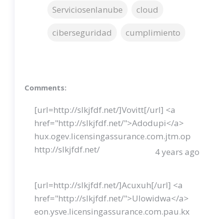
Serviciosenlanube
cloud
ciberseguridad
cumplimiento
Comments:
[url=http://slkjfdf.net/]Vovitt[/url] <a
href="http://slkjfdf.net/">Adodupi</a>
hux.ogev.licensingassurance.com.jtm.op
http://slkjfdf.net/
4 years ago
[url=http://slkjfdf.net/]Acuxuh[/url] <a
href="http://slkjfdf.net/">Ulowidwa</a>
eon.ysve.licensingassurance.com.pau.kx