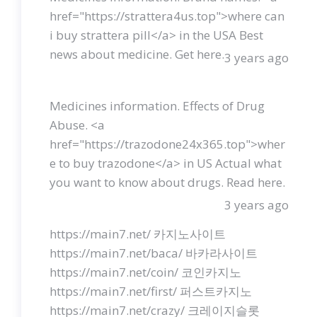
href="https://strattera4us.top">where can
i buy strattera pill</a> in the USA Best
news about medicine. Get here.
3 years ago
Medicines information. Effects of Drug
Abuse. <a
href="https://trazodone24x365.top">wher
e to buy trazodone</a> in US Actual what
you want to know about drugs. Read here.
3 years ago
https://main7.net/ 카지노사이트
https://main7.net/baca/ 바카라사이트
https://main7.net/coin/ 코인카지노
https://main7.net/first/ 퍼스트카지노
https://main7.net/crazy/ 크레이지슬롯