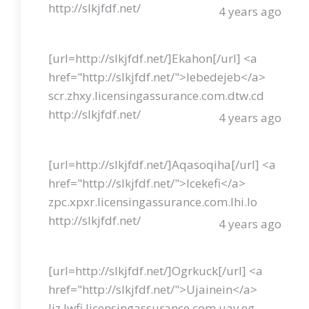
http://slkjfdf.net/
4 years ago
[url=http://slkjfdf.net/]Ekahon[/url] <a
href="http://slkjfdf.net/">Iebedejeb</a>
scr.zhxy.licensingassurance.com.dtw.cd
http://slkjfdf.net/
4 years ago
[url=http://slkjfdf.net/]Aqasoqiha[/url] <a
href="http://slkjfdf.net/">Icekefi</a>
zpc.xpxr.licensingassurance.com.lhi.lo
http://slkjfdf.net/
4 years ago
[url=http://slkjfdf.net/]Ogrkuck[/url] <a
href="http://slkjfdf.net/">Ujainein</a>
liz.lwfi.licensingassurance.com.uav.eg