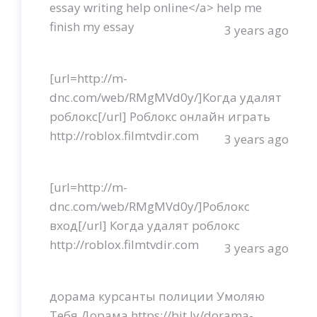
essay writing help online</a> help me
finish my essay
3 years ago
[url=http://m-
dnc.com/web/RMgMVd0y/]Когда удалят
роблокс[/url] Роблокс онлайн играть
http://roblox.filmtvdir.com
3 years ago
[url=http://m-
dnc.com/web/RMgMVd0y/]Роблокс
вход[/url] Когда удалят роблокс
http://roblox.filmtvdir.com
3 years ago
дорама курсанты полиции Умоляю
Тебя Дорама https://bit.ly/dorama-